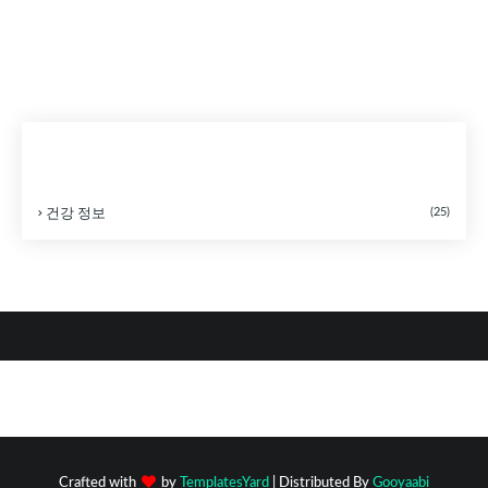
CATEGORIES
(25)
건강 정보
Crafted with
by
TemplatesYard
| Distributed By
Gooyaabi