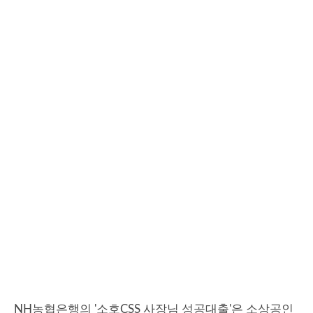
NH농협은행의 '소호CSS 사장님 성공대출'은 소상공인